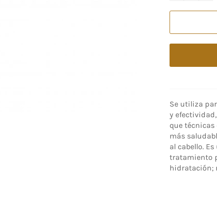
Se utiliza p
y efectividad
que técnicas 
más saludable
al cabello. E
tratamiento p
hidratación; 